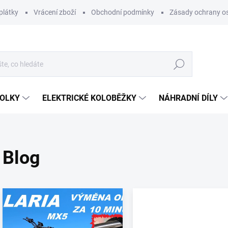
plátky
Vrácení zboží
Obchodní podmínky
Zásady ochrany o
Hledat
KOLKY
ELEKTRICKÉ KOLOBĚŽKY
NÁHRADNÍ DÍLY
Blog
V
ý
p
i