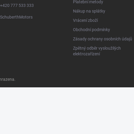
Platební metody
+420 777 533 333
Nákup na splátky
SchuberthMotors
Vrácení zboží
Obchodní podmínky
Zásady ochrany osobních údajů
Zpětný odběr vysloužilých
elektrozařízení
hrazena.