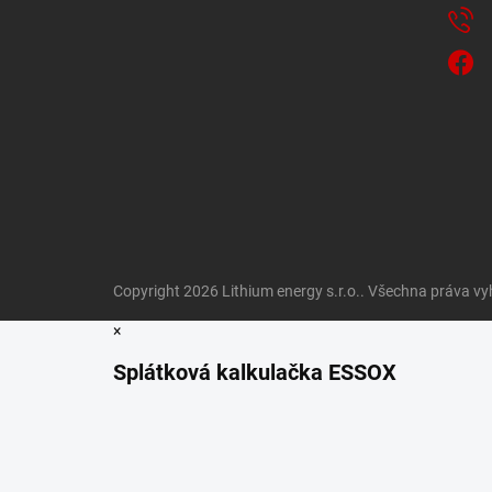
Copyright 2026
Lithium energy s.r.o.
. Všechna práva vy
×
Splátková kalkulačka ESSOX