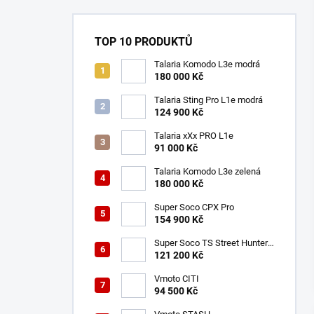
n
í
p
TOP 10 PRODUKTŮ
a
n
Talaria Komodo L3e modrá
180 000 Kč
e
l
Talaria Sting Pro L1e modrá
124 900 Kč
Talaria xXx PRO L1e
91 000 Kč
Talaria Komodo L3e zelená
180 000 Kč
Super Soco CPX Pro
154 900 Kč
Super Soco TS Street Hunter
Pro
121 200 Kč
Vmoto CITI
94 500 Kč