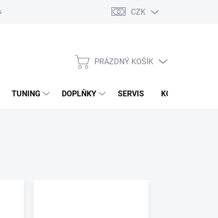
CZK
sobních údajů
Zpětný odběr vysloužilých elektrozařízení
PRÁZDNÝ KOŠÍK
NÁKUPNÍ
KOŠÍK
TUNING
DOPLŇKY
SERVIS
KONTAKTY