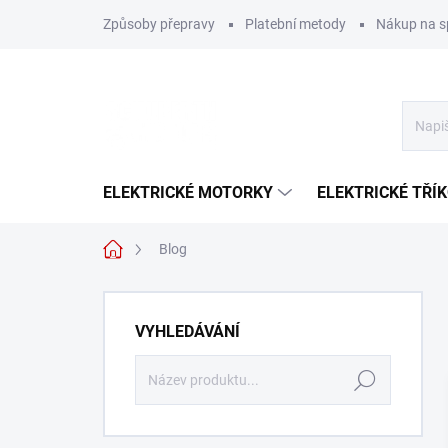
Přejít
Způsoby přepravy
Platební metody
Nákup na s
na
obsah
ELEKTRICKÉ MOTORKY
ELEKTRICKÉ TŘÍ
Domů
Blog
P
o
VYHLEDÁVÁNÍ
s
t
Hledat
r
a
n