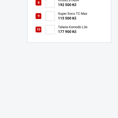
Vmoto STASH
192 500 Kč
Super Soco TC Max
115 500 Kč
Talaria Komodo L3e
177 900 Kč