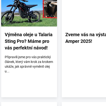
s
č
l
á
n
k
ů
Výměna oleje u Talaria
Zveme vás na výst
Sting Pro? Máme pro
Amper 2025!
vás perfektní návod!
Připravili jsme pro vás praktický
článek, který vám krok za krokem
ukáže, jak správně vyměnit olej
u...