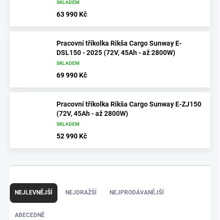
SKLADEM
63 990 Kč
Pracovní tříkolka Rikša Cargo Sunway E-
DSL150 - 2025 (72V, 45Ah - až 2800W)
SKLADEM
69 990 Kč
Pracovní tříkolka Rikša Cargo Sunway E-ZJ150
(72V, 45Ah - až 2800W)
SKLADEM
52 990 Kč
Ř
a
NEJLEVNĚJŠÍ
NEJDRAŽŠÍ
NEJPRODÁVANĚJŠÍ
z
e
ABECEDNĚ