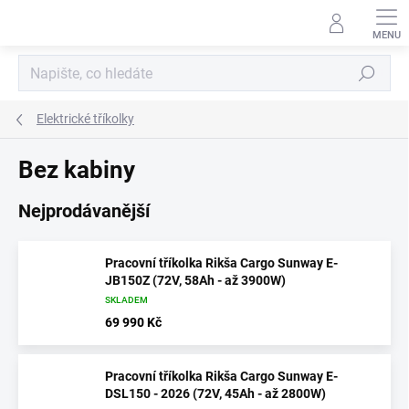
Přejít
na
obsah
Hledat
Elektrické tříkolky
Bez kabiny
Nejprodávanější
Pracovní tříkolka Rikša Cargo Sunway E-
JB150Z (72V, 58Ah - až 3900W)
SKLADEM
69 990 Kč
Pracovní tříkolka Rikša Cargo Sunway E-
DSL150 - 2026 (72V, 45Ah - až 2800W)