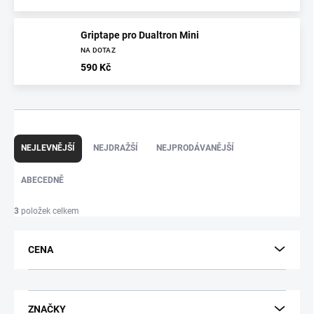
Griptape pro Dualtron Mini
NA DOTAZ
590 Kč
Ř
a
NEJLEVNĚJŠÍ
NEJDRAŽŠÍ
NEJPRODÁVANĚJŠÍ
z
e
ABECEDNĚ
n
í
3
položek celkem
p
r
CENA
o
d
u
k
ZNAČKY