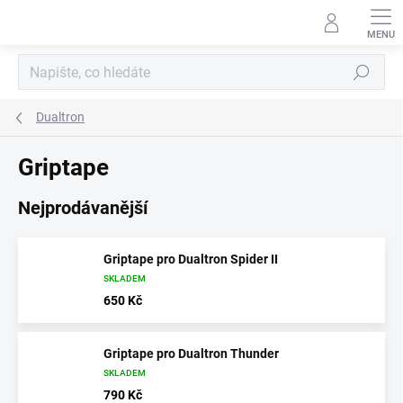
Přejít
na
obsah
Hledat
Dualtron
Griptape
Nejprodávanější
Griptape pro Dualtron Spider II
SKLADEM
650 Kč
Griptape pro Dualtron Thunder
SKLADEM
790 Kč