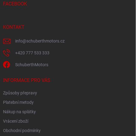
v
í
FACEBOOK
k
y
v
ý
KONTAKT
p
i
s
info
@
schuberthmotors.cz
u
+420 777 533 333
SchuberthMotors
INFORMACE PRO VÁS
Způsoby přepravy
Platební metody
Nákup na splátky
Vrácení zboží
Obchodní podmínky