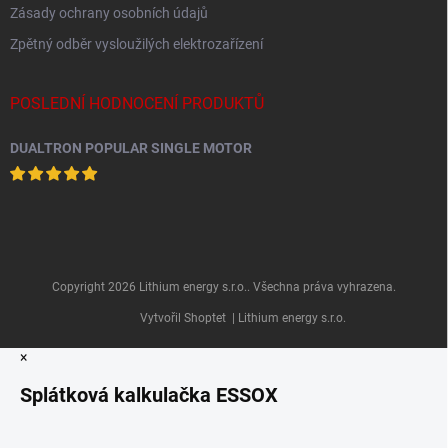
Zásady ochrany osobních údajů
Zpětný odběr vysloužilých elektrozařízení
POSLEDNÍ HODNOCENÍ PRODUKTŮ
DUALTRON POPULAR SINGLE MOTOR
Copyright 2026
Lithium energy s.r.o.
. Všechna práva vyhrazena.
Vytvořil Shoptet
| Lithium energy s.r.o.
×
Splátková kalkulačka ESSOX