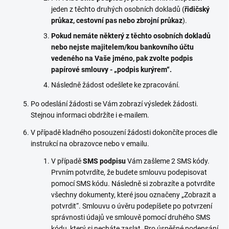
jeden z těchto druhých osobních dokladů (
řidičský
průkaz, cestovní pas nebo zbrojní průkaz
).
Pokud nemáte některý z těchto osobních dokladů
nebo nejste majitelem/kou bankovního účtu
vedeného na Vaše jméno, pak zvolte podpis
papírové smlouvy - „podpis kurýrem“.
Následně žádost odešlete ke zpracování.
Po odeslání žádosti se Vám zobrazí výsledek žádosti.
Stejnou informaci obdržíte i e-mailem.
V případě kladného posouzení žádosti dokončíte proces dle
instrukcí na obrazovce nebo v emailu.
V případě
SMS podpisu
Vám zašleme 2 SMS kódy.
Prvním potvrdíte, že budete smlouvu podepisovat
pomocí SMS kódu. Následně si zobrazíte a potvrdíte
všechny dokumenty, které jsou označeny „Zobrazit a
potvrdit“. Smlouvu o úvěru podepíšete po potvrzení
správnosti údajů ve smlouvě pomocí druhého SMS
kódu, který si necháte zaslat. Pro úspěšné podepsání