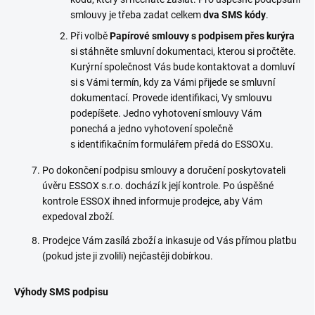
smlouvy je třeba zadat celkem
dva SMS kódy
.
Při volbě
Papírové smlouvy s podpisem přes kurýra
si stáhněte smluvní dokumentaci, kterou si pročtěte.
Kurýrní společnost Vás bude kontaktovat a domluví
si s Vámi termín, kdy za Vámi přijede se smluvní
dokumentací. Provede identifikaci, Vy smlouvu
podepíšete. Jedno vyhotovení smlouvy Vám
ponechá a jedno vyhotovení společně
s identifikačním formulářem předá do ESSOXu.
Po dokončení podpisu smlouvy a doručení poskytovateli
úvěru ESSOX s.r.o. dochází k její kontrole. Po úspěšné
kontrole ESSOX ihned informuje prodejce, aby Vám
expedoval zboží.
Prodejce Vám zasílá zboží a inkasuje od Vás přímou platbu
(pokud jste ji zvolili) nejčastěji dobírkou.
Výhody SMS podpisu