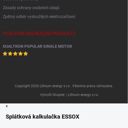
Zásady ochrany osobních údajů
Zpětný odběr vysloužilých elektrozařízení
POSLEDNÍ HODNOCENÍ PRODUKTŮ
DUALTRON POPULAR SINGLE MOTOR
Copyright 2026
Lithium energy s.r.o.
. Všechna práva vyhrazena.
Vytvořil Shoptet
| Lithium energy s.r.o.
×
Splátková kalkulačka ESSOX