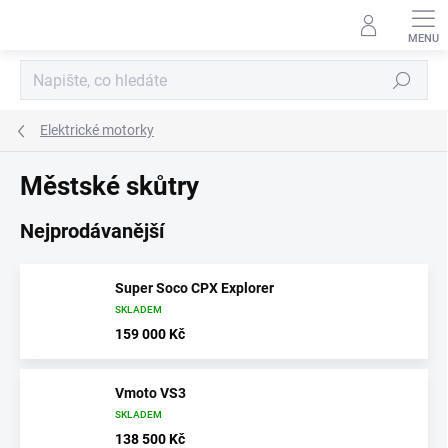
Přejít
na
obsah
Hledat
Elektrické motorky
Městské skůtry
Nejprodávanější
Super Soco CPX Explorer
SKLADEM
159 000 Kč
Vmoto VS3
SKLADEM
138 500 Kč