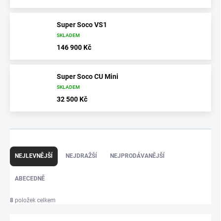
Super Soco VS1
SKLADEM
146 900 Kč
Super Soco CU Mini
SKLADEM
32 500 Kč
Ř
a
NEJLEVNĚJŠÍ
NEJDRAŽŠÍ
NEJPRODÁVANĚJŠÍ
z
e
ABECEDNĚ
n
í
8
položek celkem
p
r