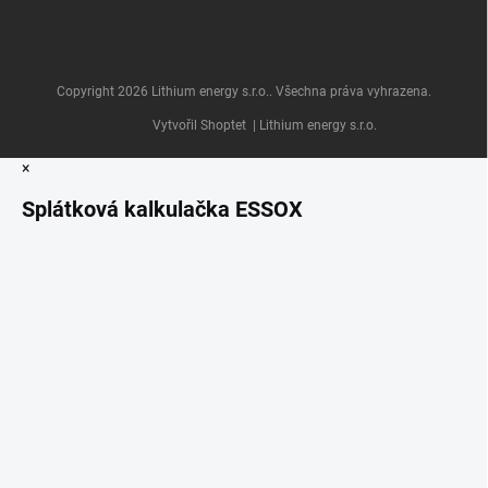
Copyright 2026
Lithium energy s.r.o.
. Všechna práva vyhrazena.
Vytvořil Shoptet
| Lithium energy s.r.o.
×
Splátková kalkulačka ESSOX