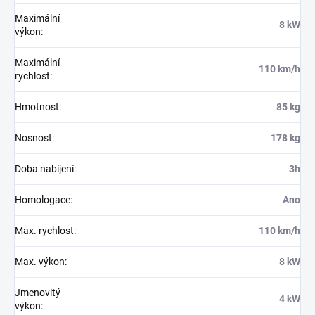
Maximální
8 kW
výkon
:
Maximální
110 km/h
rychlost
:
Hmotnost
:
85 kg
Nosnost
:
178 kg
Doba nabíjení
:
3h
Homologace
:
Ano
Max. rychlost
:
110 km/h
Max. výkon
:
8 kW
Jmenovitý
4 kW
výkon
: