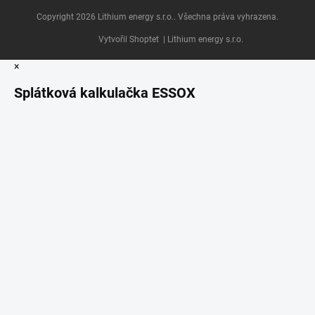
Copyright 2026
Lithium energy s.r.o.
. Všechna práva vyhrazena.
Vytvořil Shoptet
| Lithium energy s.r.o.
×
Splátková kalkulačka ESSOX