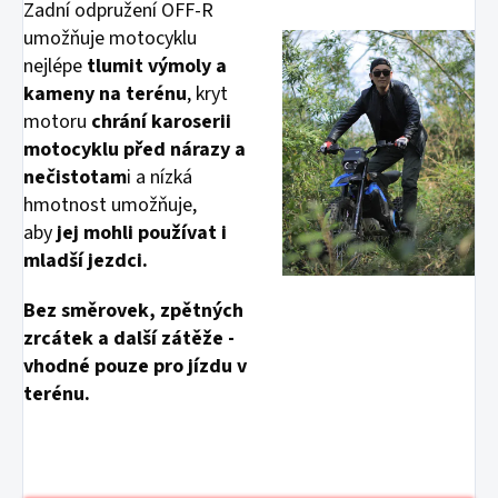
Zadní odpružení OFF-R
umožňuje motocyklu
nejlépe
tlumit výmoly a
kameny na terénu
, kryt
motoru
chrání karoserii
motocyklu před nárazy a
nečistotam
i a nízká
hmotnost umožňuje,
aby
jej mohli používat i
mladší jezdci.
Bez směrovek, zpětných
zrcátek a další zátěže -
vhodné pouze pro jízdu v
terénu.