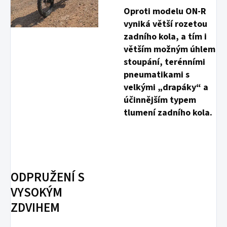
Oproti modelu ON-R
vyniká větší rozetou
zadního kola, a tím i
větším možným úhlem
stoupání, terénními
pneumatikami s
velkými „drapáky“ a
účinnějším typem
tlumení zadního kola.
ODPRUŽENÍ S
VYSOKÝM
ZDVIHEM