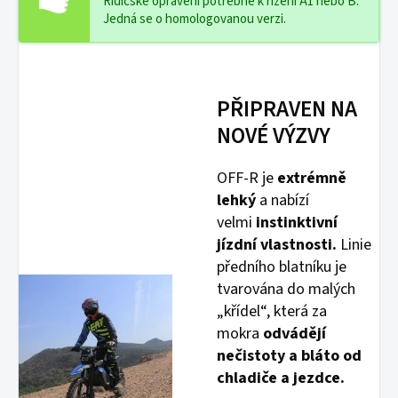
Řidičské oprávění potřebné k řízení A1 nebo B.
Jedná se o homologovanou verzi.
PŘIPRAVEN NA
NOVÉ VÝZVY
OFF-R je
extrémně
lehký
a nabízí
velmi
instinktivní
jízdní vlastnosti.
Linie
předního blatníku je
tvarována do malých
„křídel“, která za
mokra
odvádějí
nečistoty a bláto od
chladiče a jezdce.