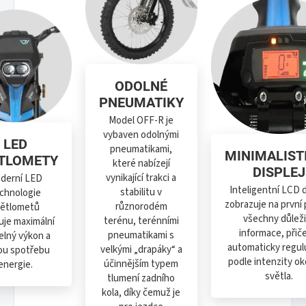
ODOLNÉ
PNEUMATIKY
Model OFF-R je
vybaven odolnými
LED
pneumatikami,
MINIMALIST
TLOMETY
které nabízejí
DISPLEJ
vynikající trakci a
derní LED
Inteligentní LCD d
stabilitu v
chnologie
zobrazuje na první
různorodém
větlometů
všechny důlež
terénu, terénními
uje maximální
informace, přič
pneumatikami s
elný výkon a
automaticky regulu
velkými „drapáky“ a
ou spotřebu
podle intenzity ok
účinnějším typem
energie.
světla.
tlumení zadního
kola, díky čemuž je