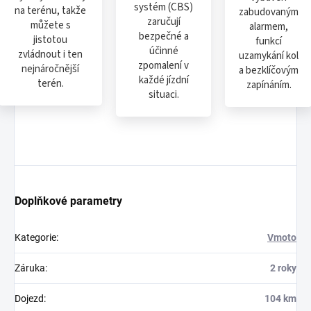
systém (CBS)
na terénu, takže
zabudovaným
zaručují
můžete s
alarmem,
bezpečné a
jistotou
funkcí
účinné
zvládnout i ten
uzamykání kol
zpomalení v
nejnáročnější
a bezklíčovým
každé jízdní
terén.
zapínáním.
situaci.
Doplňkové parametry
Kategorie
:
Vmoto
Záruka
:
2 roky
Dojezd
:
104 km