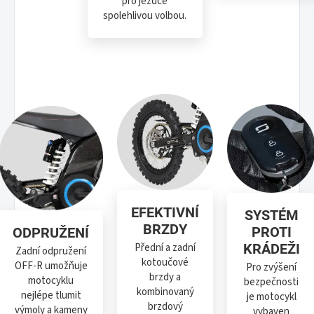
pro jezdce
spolehlivou volbou.
EFEKTIVNÍ
SYSTÉM
BRZDY
PROTI
ODPRUŽENÍ
KRÁDEŽI
Přední a zadní
Zadní odpružení
kotoučové
OFF-R umožňuje
Pro zvýšení
brzdy a
motocyklu
bezpečnosti
kombinovaný
nejlépe tlumit
je motocykl
brzdový
výmoly a kameny
vybaven