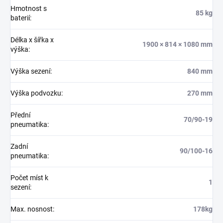
Hmotnost s
85 kg
baterií
:
Délka x šířka x
1900 × 814 × 1080 mm
výška
:
Výška sezení
:
840 mm
Výška podvozku
:
270 mm
Přední
70/90-19
pneumatika
:
Zadní
90/100-16
pneumatika
:
Počet míst k
1
sezení
:
Max. nosnost
:
178kg