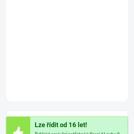
MŮŽEME DORUČIT DO:
ZVOLTE VARIANTU
−
+
Přidat do košíku
Zažijte svá terénní dobrodružství naplno s modelem OFF-R:
novým
modelem z rodiny terénních motocyklů Vmoto, který je připraven
na nové výzvy.
Bez směrovek, zpětných zrcátek a dalších
přídavných prvků - vhodný pouze pro jízdu v terénu.
DETAILNÍ INFORMACE
ZEPTAT SE
Lze řídit od 16 let!