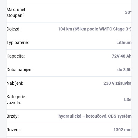
Max. úhel
30°
stoupání
:
Dojezd
:
104 km (65 km podle WMTC Stage 3*)
Typ baterie
:
Lithium
Kapacita
:
72V 48 Ah
Doba nabíjení
:
do 3,5h
Nabíjení
:
230 V zásuvka
Kategorie
L3e
vozidla
:
Brzdy
:
hydraulické – kotoučové, CBS systém
Rozvor
:
1302 mm