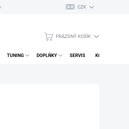
CZK
sobních údajů
Zpětný odběr vysloužilých elektrozařízení
PRÁZDNÝ KOŠÍK
NÁKUPNÍ
KOŠÍK
TUNING
DOPLŇKY
SERVIS
KONTAKTY