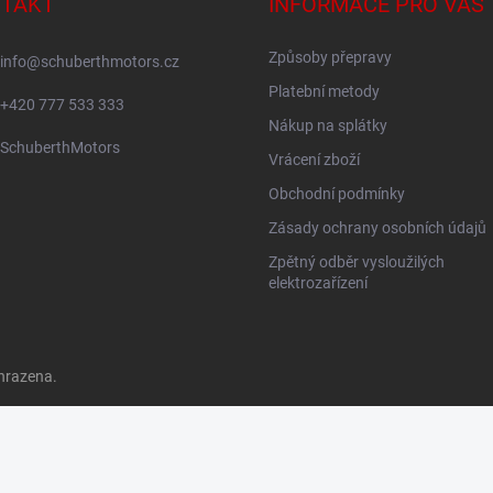
TAKT
INFORMACE PRO VÁS
Způsoby přepravy
info
@
schuberthmotors.cz
Platební metody
+420 777 533 333
Nákup na splátky
SchuberthMotors
Vrácení zboží
Obchodní podmínky
Zásady ochrany osobních údajů
Zpětný odběr vysloužilých
elektrozařízení
hrazena.