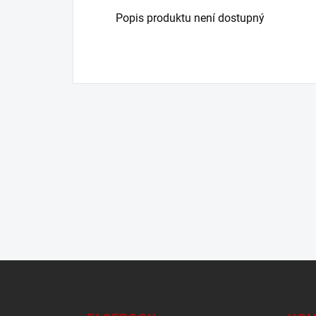
Popis produktu není dostupný
Z
á
p
a