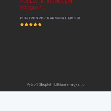
POSLEDNÍ HODNOCENÍ
PRODUKTŮ
DUALTRON POPULAR SINGLE MOTOR
Vytvořil Shoptet
| Lithium energy s.r.o.