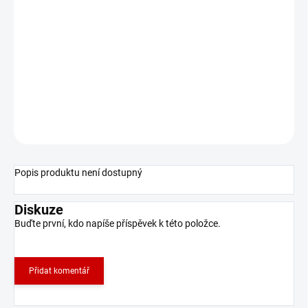
MŮŽEME DORUČIT DO:
ZVOLTE VARIANTU
−
+
Přidat do košíku
Omotávka kabelů určena pro všechny koloběžky.
ZEPTAT SE
Popis produktu není dostupný
Diskuze
Buďte první, kdo napíše příspěvek k této položce.
Přidat komentář