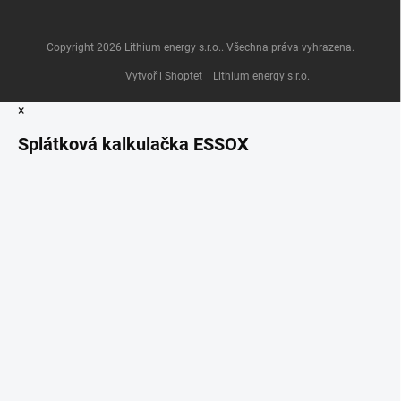
Copyright 2026
Lithium energy s.r.o.
. Všechna práva vyhrazena.
Vytvořil Shoptet
| Lithium energy s.r.o.
×
Splátková kalkulačka ESSOX