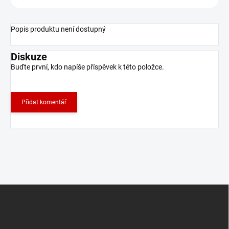
Popis produktu není dostupný
Diskuze
Buďte první, kdo napíše příspěvek k této položce.
Přidat komentář
Z
á
p
a