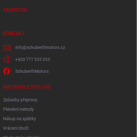
t
í
FACEBOOK
KONTAKT
info
@
schuberthmotors.cz
+420 777 533 333
SchuberthMotors
INFORMACE PRO VÁS
Způsoby přepravy
Platební metody
Nákup na splátky
Vrácení zboží