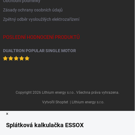
Obchodní podmínky
Zásady ochrany osobních údajů
Zpětný odběr vysloužilých elektrozařízení
POSLEDNÍ HODNOCENÍ PRODUKTŮ
DUALTRON POPULAR SINGLE MOTOR
Copyright 2026
Lithium energy s.r.o.
. Všechna práva vyhrazena.
Vytvořil Shoptet
| Lithium energy s.r.o.
×
Splátková kalkulačka ESSOX