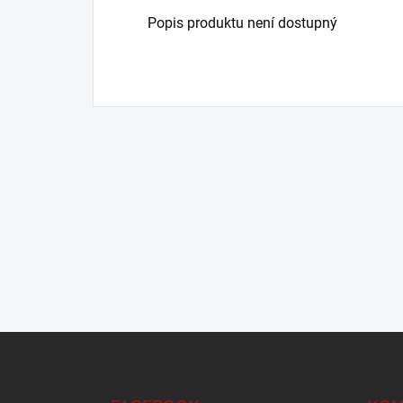
Popis produktu není dostupný
Z
á
p
a