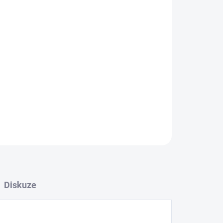
026
Přidat do košíku
ZEPTAT SE
Diskuze