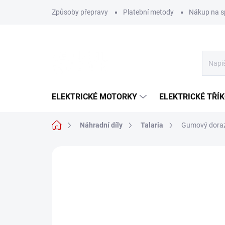
Přejít
Způsoby přepravy
Platební metody
Nákup na s
na
obsah
ELEKTRICKÉ MOTORKY
ELEKTRICKÉ TŘÍ
Domů
Náhradní díly
Talaria
Gumový doraz 
Neohodnoceno
Podrobnosti hodn