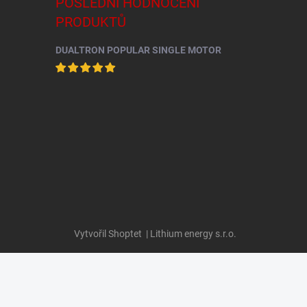
POSLEDNÍ HODNOCENÍ
PRODUKTŮ
DUALTRON POPULAR SINGLE MOTOR
Vytvořil Shoptet
| Lithium energy s.r.o.