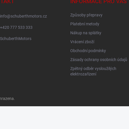
TAKT
INFORMACE PRO VÁS
Způsoby přepravy
info
@
schuberthmotors.cz
Platební metody
+420 777 533 333
Nákup na splátky
SchuberthMotors
Vrácení zboží
Obchodní podmínky
Zásady ochrany osobních údajů
Zpětný odběr vysloužilých
elektrozařízení
hrazena.