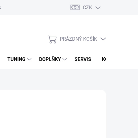
CZK
sobních údajů
Zpětný odběr vysloužilých elektrozařízení
PRÁZDNÝ KOŠÍK
NÁKUPNÍ
KOŠÍK
TUNING
DOPLŇKY
SERVIS
KONTAKTY