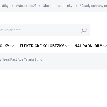
plátky
Vrácení zboží
Obchodní podmínky
Zásady ochrany o
Hledat
KOLKY
ELEKTRICKÉ KOLOBĚŽKY
NÁHRADNÍ DÍLY
řízení Fast Ace Talaria Sting
ocení
150 Kč
123,97 Kč bez DPH
Měrná
SKLADEM