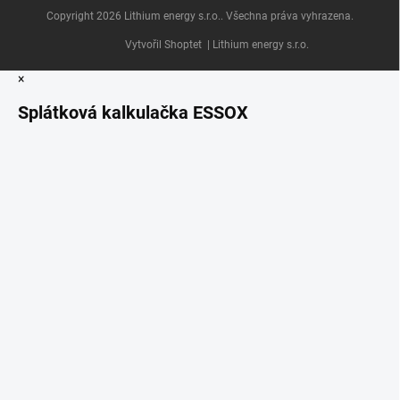
Copyright 2026
Lithium energy s.r.o.
. Všechna práva vyhrazena.
Vytvořil Shoptet
| Lithium energy s.r.o.
×
Splátková kalkulačka ESSOX