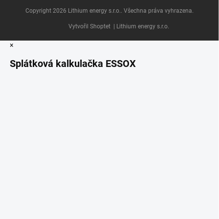
Copyright 2026
Lithium energy s.r.o.
. Všechna práva vyhrazena.
Vytvořil Shoptet
| Lithium energy s.r.o.
×
Splátková kalkulačka ESSOX