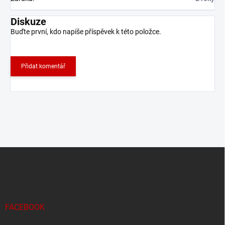
Diskuze
Buďte první, kdo napíše příspěvek k této položce.
Přidat komentář
Z
á
p
a
t
í
FACEBOOK