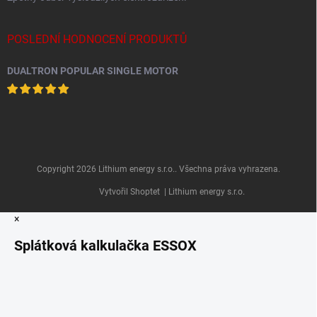
POSLEDNÍ HODNOCENÍ PRODUKTŮ
DUALTRON POPULAR SINGLE MOTOR
Copyright 2026
Lithium energy s.r.o.
. Všechna práva vyhrazena.
Vytvořil Shoptet
| Lithium energy s.r.o.
×
Splátková kalkulačka ESSOX