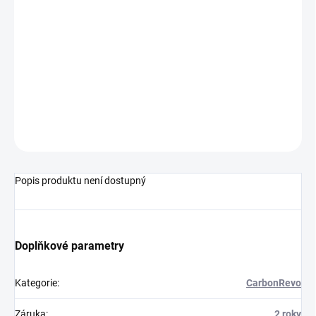
12.8.2026
−
+
Přidat do košíku
Prodloužení řídící tyče, které je určené pro všechny koloběžky
Dualtron. Prodloužení zvýší výšku řidítek o 80mm.
ZEPTAT SE
Popis produktu není dostupný
Doplňkové parametry
Kategorie
:
CarbonRevo
Záruka
:
2 roky