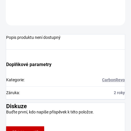
Dualtron. Prodloužení zvýší výšku řidítek o 40mm.
ZEPTAT SE
Popis produktu není dostupný
Doplňkové parametry
Kategorie
:
CarbonRevo
Záruka
:
2 roky
Diskuze
Buďte první, kdo napíše příspěvek k této položce.