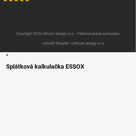
Copyright 2026
Lithium energy s.r.o.
. Všechna práva vyhrazena.
Vytvořil Shoptet
| Lithium energy s.r.o.
×
Splátková kalkulačka ESSOX