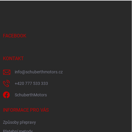
Z
á
p
a
t
í
FACEBOOK
KONTAKT
info
@
schuberthmotors.cz
+420 777 533 333
SchuberthMotors
INFORMACE PRO VÁS
Způsoby přepravy
Platební metody