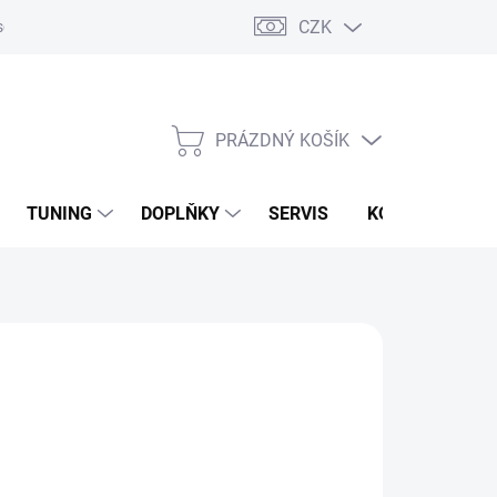
CZK
sobních údajů
Zpětný odběr vysloužilých elektrozařízení
PRÁZDNÝ KOŠÍK
NÁKUPNÍ
KOŠÍK
TUNING
DOPLŇKY
SERVIS
KONTAKTY