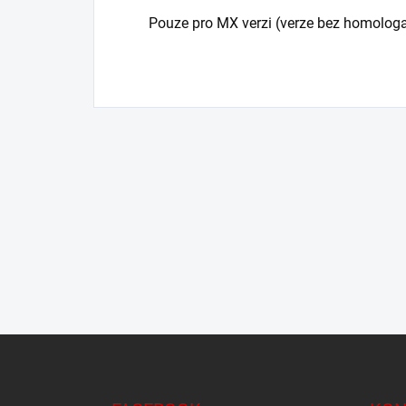
Pouze pro MX verzi (verze bez homolog
Z
á
p
a