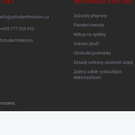
TAKT
INFORMACE PRO VÁS
Způsoby přepravy
info
@
schuberthmotors.cz
Platební metody
+420 777 533 333
Nákup na splátky
SchuberthMotors
Vrácení zboží
Obchodní podmínky
Zásady ochrany osobních údajů
Zpětný odběr vysloužilých
elektrozařízení
hrazena.