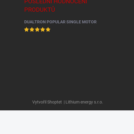
POSLEDNÍ HODNOCENÍ
PRODUKTŮ
DUALTRON POPULAR SINGLE MOTOR
Vytvořil Shoptet
| Lithium energy s.r.o.