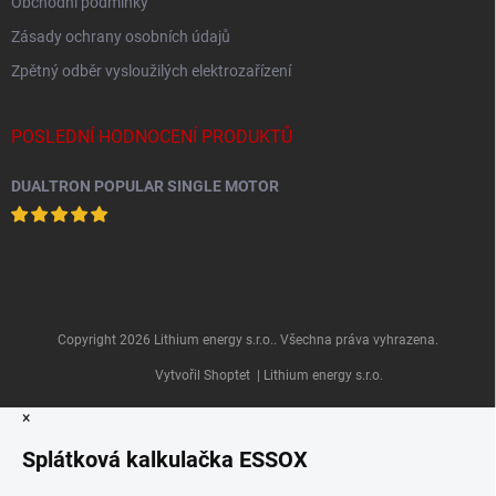
Obchodní podmínky
Zásady ochrany osobních údajů
Zpětný odběr vysloužilých elektrozařízení
POSLEDNÍ HODNOCENÍ PRODUKTŮ
DUALTRON POPULAR SINGLE MOTOR
Copyright 2026
Lithium energy s.r.o.
. Všechna práva vyhrazena.
Vytvořil Shoptet
| Lithium energy s.r.o.
×
Splátková kalkulačka ESSOX