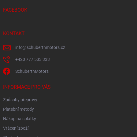
t
í
FACEBOOK
KONTAKT
info
@
schuberthmotors.cz
+420 777 533 333
SchuberthMotors
INFORMACE PRO VÁS
Způsoby přepravy
Platební metody
Nákup na splátky
Vrácení zboží