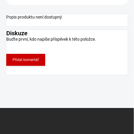
Popis produktu není dostupný
Diskuze
Buďte první, kdo napíše příspěvek k této položce.
Přidat komentář
Z
á
p
a