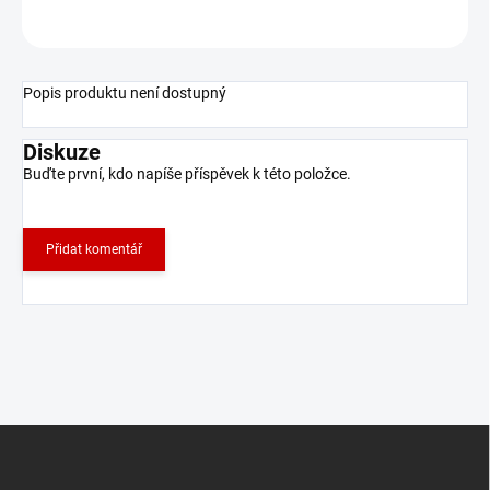
ZEPTAT SE
Popis produktu není dostupný
Diskuze
Buďte první, kdo napíše příspěvek k této položce.
Přidat komentář
Z
á
p