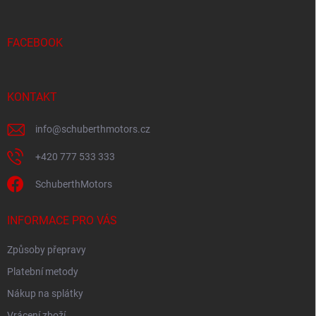
a
t
í
FACEBOOK
KONTAKT
info
@
schuberthmotors.cz
+420 777 533 333
SchuberthMotors
INFORMACE PRO VÁS
Způsoby přepravy
Platební metody
Nákup na splátky
Vrácení zboží