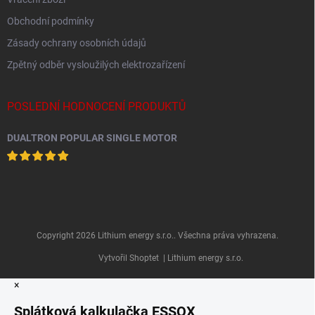
Obchodní podmínky
Zásady ochrany osobních údajů
Zpětný odběr vysloužilých elektrozařízení
POSLEDNÍ HODNOCENÍ PRODUKTŮ
DUALTRON POPULAR SINGLE MOTOR
Copyright 2026
Lithium energy s.r.o.
. Všechna práva vyhrazena.
Vytvořil Shoptet
| Lithium energy s.r.o.
×
Splátková kalkulačka ESSOX