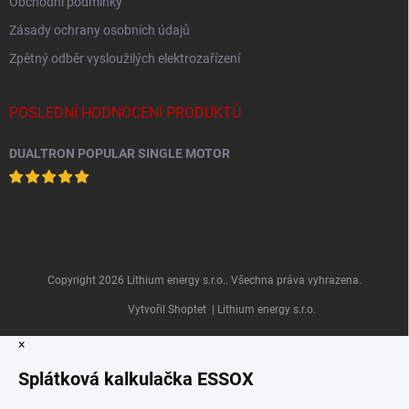
Obchodní podmínky
Zásady ochrany osobních údajů
Zpětný odběr vysloužilých elektrozařízení
POSLEDNÍ HODNOCENÍ PRODUKTŮ
DUALTRON POPULAR SINGLE MOTOR
Copyright 2026
Lithium energy s.r.o.
. Všechna práva vyhrazena.
Vytvořil Shoptet
| Lithium energy s.r.o.
×
Splátková kalkulačka ESSOX