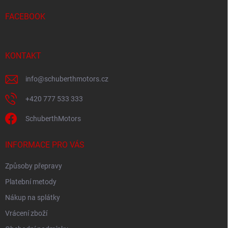
t
í
FACEBOOK
KONTAKT
info
@
schuberthmotors.cz
+420 777 533 333
SchuberthMotors
INFORMACE PRO VÁS
Způsoby přepravy
Platební metody
Nákup na splátky
Vrácení zboží