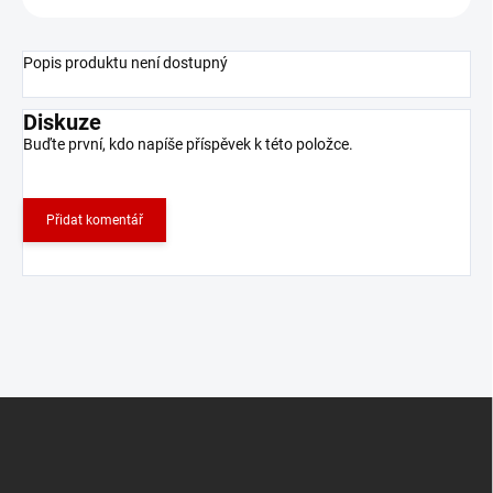
Popis produktu není dostupný
Diskuze
Buďte první, kdo napíše příspěvek k této položce.
Přidat komentář
Z
á
p
a