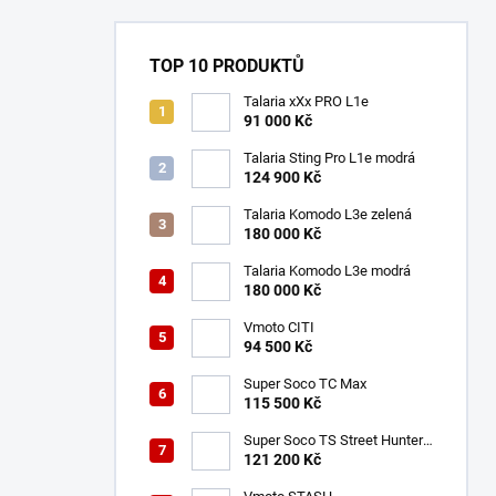
n
í
p
TOP 10 PRODUKTŮ
a
n
Talaria xXx PRO L1e
91 000 Kč
e
l
Talaria Sting Pro L1e modrá
124 900 Kč
Talaria Komodo L3e zelená
180 000 Kč
Talaria Komodo L3e modrá
180 000 Kč
Vmoto CITI
94 500 Kč
Super Soco TC Max
115 500 Kč
Super Soco TS Street Hunter
Pro
121 200 Kč