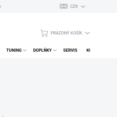
CZK
sobních údajů
Zpětný odběr vysloužilých elektrozařízení
PRÁZDNÝ KOŠÍK
NÁKUPNÍ
KOŠÍK
TUNING
DOPLŇKY
SERVIS
KONTAKTY