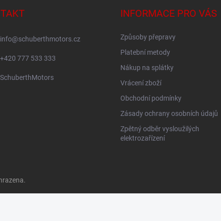
TAKT
INFORMACE PRO VÁS
Způsoby přepravy
info
@
schuberthmotors.cz
Platební metody
+420 777 533 333
Nákup na splátky
SchuberthMotors
Vrácení zboží
Obchodní podmínky
Zásady ochrany osobních údajů
Zpětný odběr vysloužilých
elektrozařízení
hrazena.