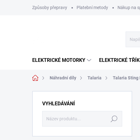
Přejít
Způsoby přepravy
Platební metody
Nákup na s
na
obsah
ELEKTRICKÉ MOTORKY
ELEKTRICKÉ TŘÍ
Domů
Náhradní díly
Talaria
Talaria Sting
P
o
VYHLEDÁVÁNÍ
s
t
Hledat
r
a
n