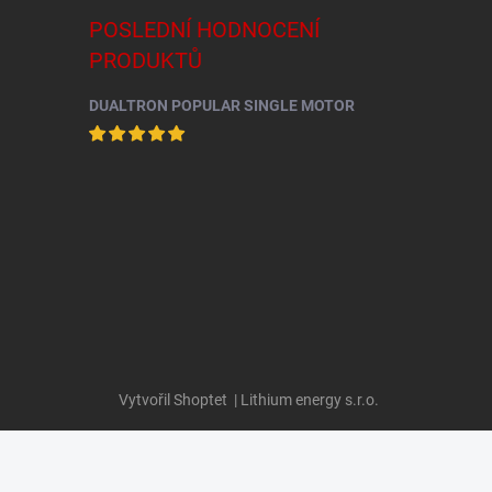
POSLEDNÍ HODNOCENÍ
PRODUKTŮ
DUALTRON POPULAR SINGLE MOTOR
Vytvořil Shoptet
| Lithium energy s.r.o.