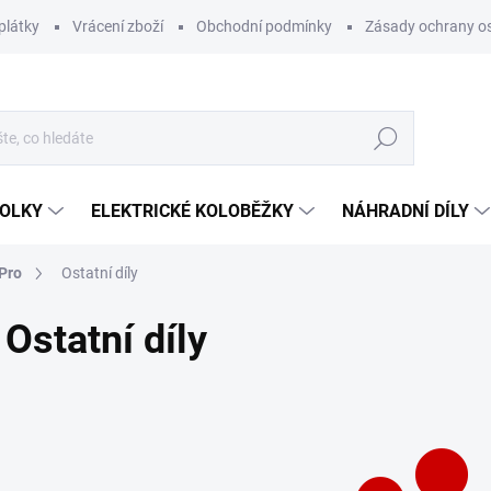
plátky
Vrácení zboží
Obchodní podmínky
Zásady ochrany o
Hledat
KOLKY
ELEKTRICKÉ KOLOBĚŽKY
NÁHRADNÍ DÍLY
 Pro
Ostatní díly
Ostatní díly