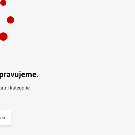
ipravujeme.
atní kategorie.
odu