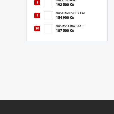
Vmoto STASH
192 500 Kč
Super Soco CPX Pro
154 900 Kč
Sur-Ron Ultra Bee T
187 500 Kč
Z
á
p