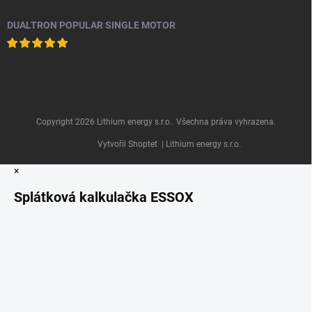
DUALTRON POPULAR SINGLE MOTOR
Copyright 2026
Lithium energy s.r.o.
. Všechna práva vyhrazena.
Vytvořil Shoptet
| Lithium energy s.r.o.
×
Splátková kalkulačka ESSOX