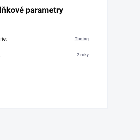
lňkové parametry
rie
:
Tuning
a
:
2 roky