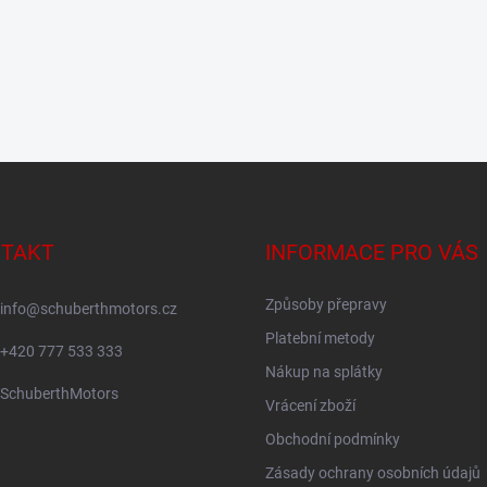
TAKT
INFORMACE PRO VÁS
Způsoby přepravy
info
@
schuberthmotors.cz
Platební metody
+420 777 533 333
Nákup na splátky
SchuberthMotors
Vrácení zboží
Obchodní podmínky
Zásady ochrany osobních údajů