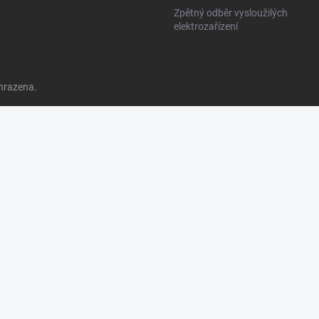
Zpětný odběr vysloužilých
elektrozařízení
hrazena.