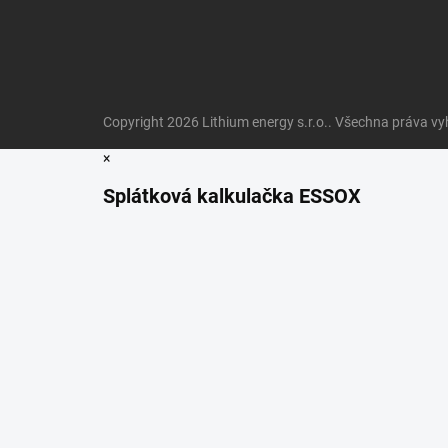
Copyright 2026
Lithium energy s.r.o.
. Všechna práva vy
×
Splátková kalkulačka ESSOX