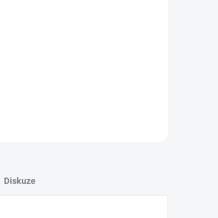
 na řídítka, ale také možností připevnění na
ZEPTAT SE
Diskuze