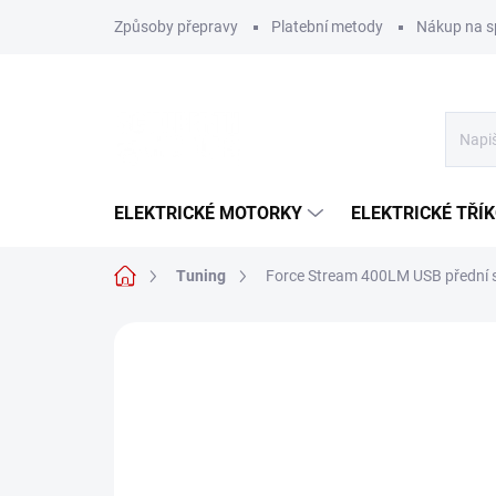
Přejít
Způsoby přepravy
Platební metody
Nákup na s
na
obsah
ELEKTRICKÉ MOTORKY
ELEKTRICKÉ TŘÍ
Domů
Tuning
Force Stream 400LM USB přední s
Neohodnoceno
Podrobnosti hodn