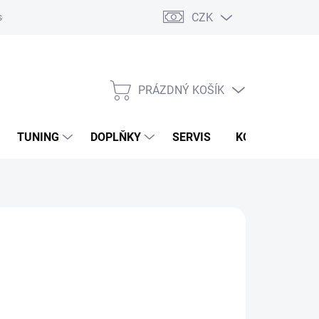
CZK
sobních údajů
Zpětný odběr vysloužilých elektrozařízení
PRÁZDNÝ KOŠÍK
NÁKUPNÍ
KOŠÍK
TUNING
DOPLŇKY
SERVIS
KONTAKTY
NÉ