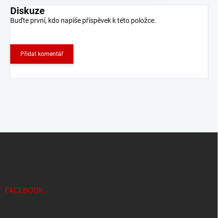
Diskuze
Buďte první, kdo napíše příspěvek k této položce.
Přidat komentář
Z
á
p
a
t
í
FACEBOOK