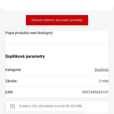
Zobrazit všechny související produkty
Popis produktu není dostupný
Doplňkové parametry
Kategorie
:
Dualtron
Záruka
:
2 roky
EAN
:
8597445632187
Dualtron City uživatelský manuál EN (8.8 MB)