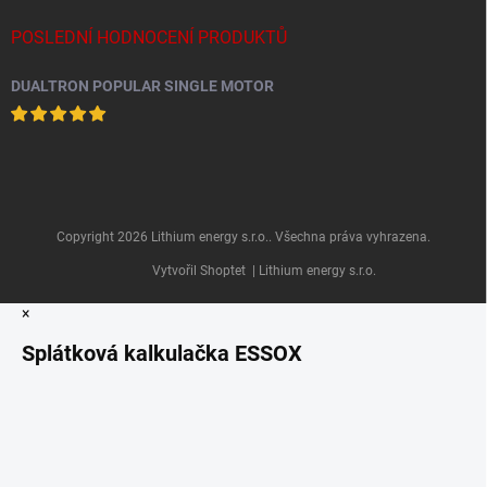
POSLEDNÍ HODNOCENÍ PRODUKTŮ
DUALTRON POPULAR SINGLE MOTOR
Copyright 2026
Lithium energy s.r.o.
. Všechna práva vyhrazena.
Vytvořil Shoptet
| Lithium energy s.r.o.
×
Splátková kalkulačka ESSOX