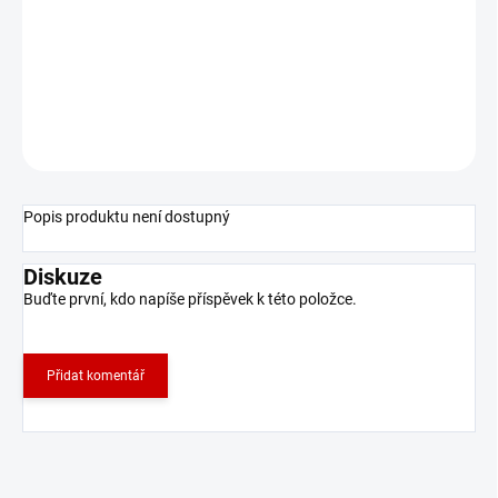
11.8.2026
−
+
Přidat do košíku
ZEPTAT SE
Popis produktu není dostupný
Diskuze
Buďte první, kdo napíše příspěvek k této položce.
Přidat komentář