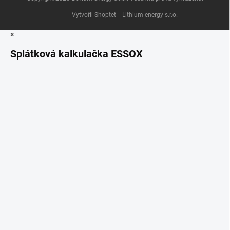
Vytvořil Shoptet
| Lithium energy s.r.o.
×
Splátková kalkulačka ESSOX