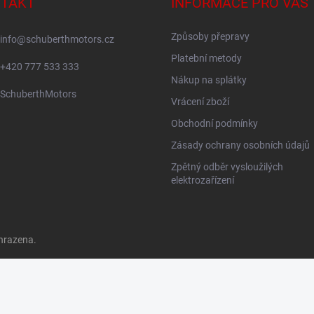
TAKT
INFORMACE PRO VÁS
Způsoby přepravy
info
@
schuberthmotors.cz
Platební metody
+420 777 533 333
Nákup na splátky
SchuberthMotors
Vrácení zboží
Obchodní podmínky
Zásady ochrany osobních údajů
Zpětný odběr vysloužilých
elektrozařízení
hrazena.