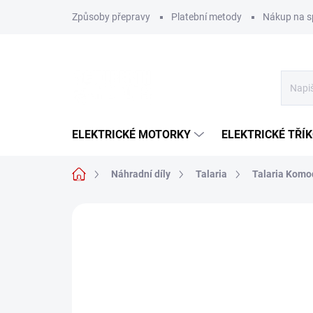
Přejít
Způsoby přepravy
Platební metody
Nákup na s
na
obsah
ELEKTRICKÉ MOTORKY
ELEKTRICKÉ TŘÍ
Domů
Náhradní díly
Talaria
Talaria Komo
Neohodnoceno
Podrobnosti hodn