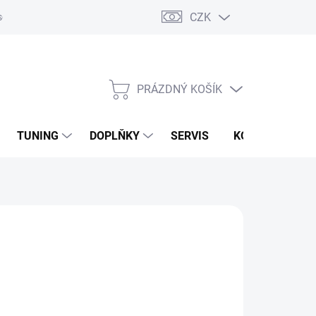
CZK
sobních údajů
Zpětný odběr vysloužilých elektrozařízení
PRÁZDNÝ KOŠÍK
NÁKUPNÍ
KOŠÍK
TUNING
DOPLŇKY
SERVIS
KONTAKTY