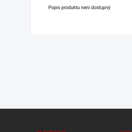
Popis produktu není dostupný
Z
á
p
a