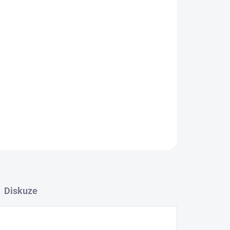
026
Přidat do košíku
ZEPTAT SE
Diskuze