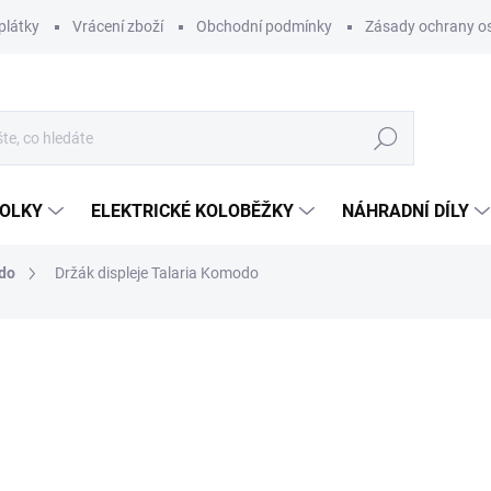
plátky
Vrácení zboží
Obchodní podmínky
Zásady ochrany o
Hledat
KOLKY
ELEKTRICKÉ KOLOBĚŽKY
NÁHRADNÍ DÍLY
do
Držák displeje Talaria Komodo
ocení
300 Kč
247,93 Kč bez DPH
Měrná
SKLADEM