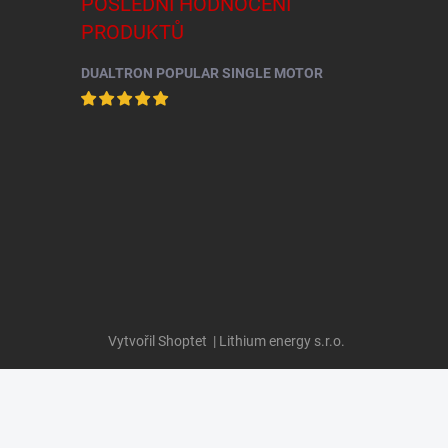
POSLEDNÍ HODNOCENÍ
PRODUKTŮ
DUALTRON POPULAR SINGLE MOTOR
Vytvořil Shoptet
| Lithium energy s.r.o.