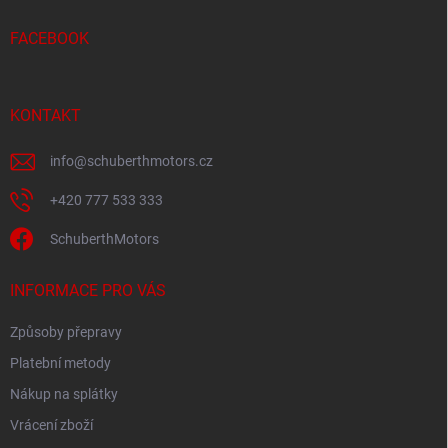
t
í
FACEBOOK
KONTAKT
info
@
schuberthmotors.cz
+420 777 533 333
SchuberthMotors
INFORMACE PRO VÁS
Způsoby přepravy
Platební metody
Nákup na splátky
Vrácení zboží