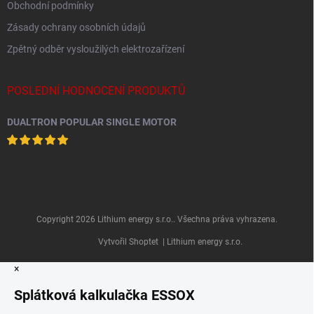
Obchodní podmínky
Zásady ochrany osobních údajů
Zpětný odběr vysloužilých elektrozařízení
POSLEDNÍ HODNOCENÍ PRODUKTŮ
DUALTRON POPULAR SINGLE MOTOR
Copyright 2026
Lithium energy s.r.o.
. Všechna práva vyhrazena.
Vytvořil Shoptet
| Lithium energy s.r.o.
×
Splátková kalkulačka ESSOX