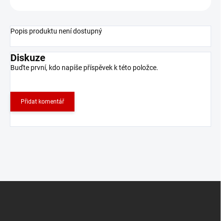
Popis produktu není dostupný
Diskuze
Buďte první, kdo napíše příspěvek k této položce.
Přidat komentář
Z
á
p
a