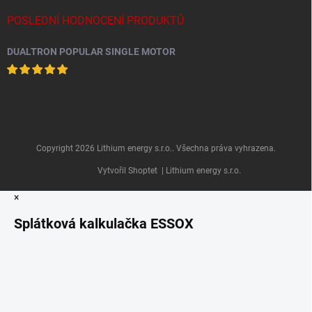
POSLEDNÍ HODNOCENÍ PRODUKTŮ
DUALTRON POPULAR SINGLE MOTOR
Copyright 2026
Lithium energy s.r.o.
. Všechna práva vyhrazena.
Vytvořil Shoptet
| Lithium energy s.r.o.
×
Splátková kalkulačka ESSOX