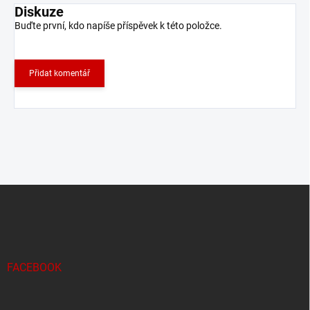
Diskuze
Buďte první, kdo napíše příspěvek k této položce.
Přidat komentář
Z
á
p
a
t
í
FACEBOOK