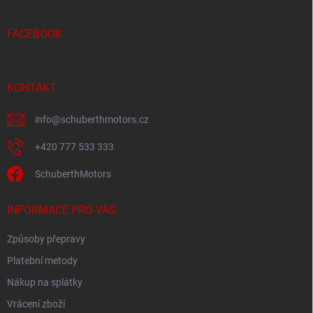
a
t
í
FACEBOOK
KONTAKT
info
@
schuberthmotors.cz
+420 777 533 333
SchuberthMotors
INFORMACE PRO VÁS
Způsoby přepravy
Platební metody
Nákup na splátky
Vrácení zboží