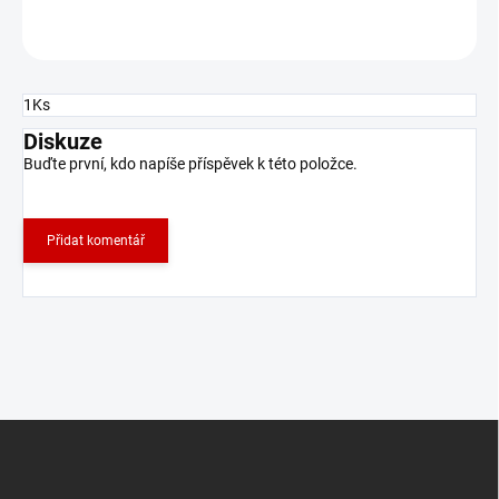
ZEPTAT SE
1Ks
Diskuze
Buďte první, kdo napíše příspěvek k této položce.
Přidat komentář
Z
á
p