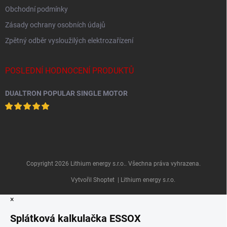
Obchodní podmínky
Zásady ochrany osobních údajů
Zpětný odběr vysloužilých elektrozařízení
POSLEDNÍ HODNOCENÍ PRODUKTŮ
DUALTRON POPULAR SINGLE MOTOR
Copyright 2026
Lithium energy s.r.o.
. Všechna práva vyhrazena.
Vytvořil Shoptet
| Lithium energy s.r.o.
×
Splátková kalkulačka ESSOX