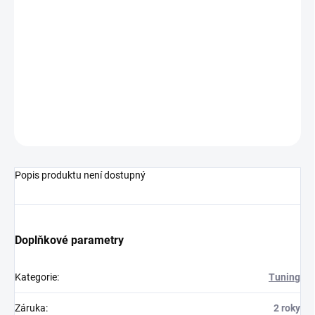
−
+
Přidat do košíku
CarbonRevo zadní rukojeť určená pro všechny koloběžky
Dualtron. Balení obsahuje samotnou rukojeť a CarbonRevo
podložky dle náhodného výběru.
ZEPTAT SE
Popis produktu není dostupný
Doplňkové parametry
Kategorie
:
Tuning
Záruka
:
2 roky