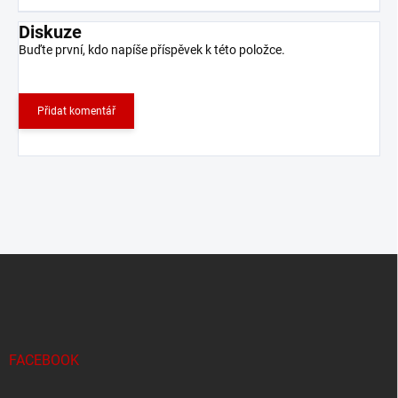
Diskuze
Buďte první, kdo napíše příspěvek k této položce.
Přidat komentář
Z
á
p
a
t
í
FACEBOOK