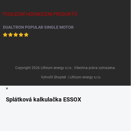
POSLEDNÍ HODNOCENÍ PRODUKTŮ
DUALTRON POPULAR SINGLE MOTOR
Copyright 2026
Lithium energy s.r.o.
. Všechna práva vyhrazena.
Vytvořil Shoptet
| Lithium energy s.r.o.
×
Splátková kalkulačka ESSOX