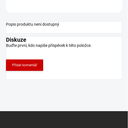
ZEPTAT SE
Popis produktu není dostupný
Diskuze
Buďte první, kdo napíše příspěvek k této položce.
Přidat komentář
Z
á
p