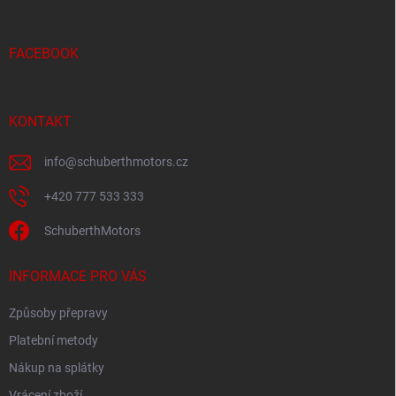
a
t
í
FACEBOOK
KONTAKT
info
@
schuberthmotors.cz
+420 777 533 333
SchuberthMotors
INFORMACE PRO VÁS
Způsoby přepravy
Platební metody
Nákup na splátky
Vrácení zboží