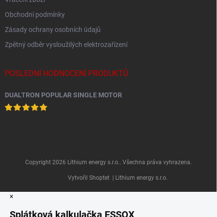
Obchodní podmínky
Zásady ochrany osobních údajů
Zpětný odběr vysloužilých elektrozařízení
POSLEDNÍ HODNOCENÍ PRODUKTŮ
DUALTRON POPULAR SINGLE MOTOR
Copyright 2026
Lithium energy s.r.o.
. Všechna práva vyhrazena.
Vytvořil Shoptet
| Lithium energy s.r.o.
×
Splátková kalkulačka ESSOX