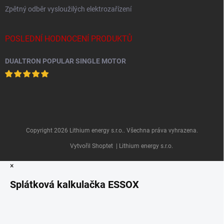
Zpětný odběr vysloužilých elektrozařízení
POSLEDNÍ HODNOCENÍ PRODUKTŮ
DUALTRON POPULAR SINGLE MOTOR
Copyright 2026
Lithium energy s.r.o.
. Všechna práva vyhrazena.
Vytvořil Shoptet
| Lithium energy s.r.o.
×
Splátková kalkulačka ESSOX