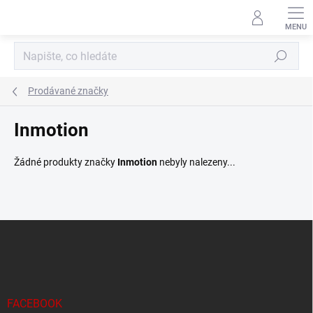
Přejít
na
obsah
Hledat
Prodávané značky
Inmotion
Žádné produkty značky
Inmotion
nebyly nalezeny...
Z
á
p
a
t
í
FACEBOOK