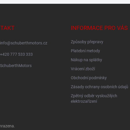
TAKT
INFORMACE PRO VÁS
Způsoby přepravy
info
@
schuberthmotors.cz
Platební metody
+420 777 533 333
Nákup na splátky
SchuberthMotors
Vrácení zboží
Obchodní podmínky
Zásady ochrany osobních údajů
Zpětný odběr vysloužilých
elektrozařízení
hrazena.