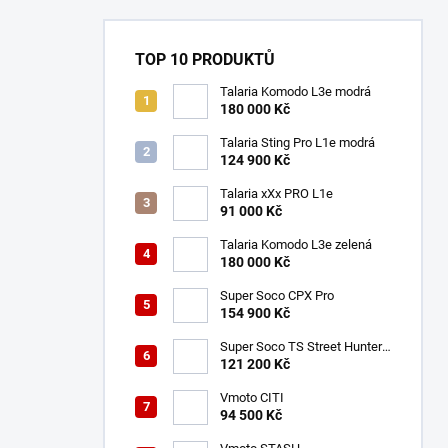
n
í
p
TOP 10 PRODUKTŮ
a
n
Talaria Komodo L3e modrá
180 000 Kč
e
l
Talaria Sting Pro L1e modrá
124 900 Kč
Talaria xXx PRO L1e
91 000 Kč
Talaria Komodo L3e zelená
180 000 Kč
Super Soco CPX Pro
154 900 Kč
Super Soco TS Street Hunter
Pro
121 200 Kč
Vmoto CITI
94 500 Kč