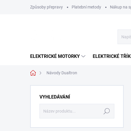
Přejít
Způsoby přepravy
Platební metody
Nákup na s
na
obsah
ELEKTRICKÉ MOTORKY
ELEKTRICKÉ TŘÍ
Domů
Návody Dualtron
P
o
VYHLEDÁVÁNÍ
s
t
Hledat
r
a
n