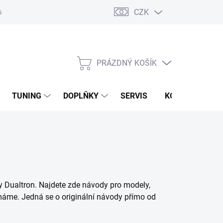
CZK
sobních údajů
Zpětný odběr vysloužilých elektrozařízení
PRÁZDNÝ KOŠÍK
NÁKUPNÍ
KOŠÍK
TUNING
DOPLŇKY
SERVIS
KONTAKTY
ky Dualtron. Najdete zde návody pro modely,
emáme. Jedná se o originální návody přímo od