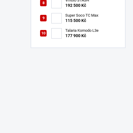
Vmoto STASH
192 500 Kč
Super Soco TC Max
115 500 Kč
Talaria Komodo L3e
177 900 Kč