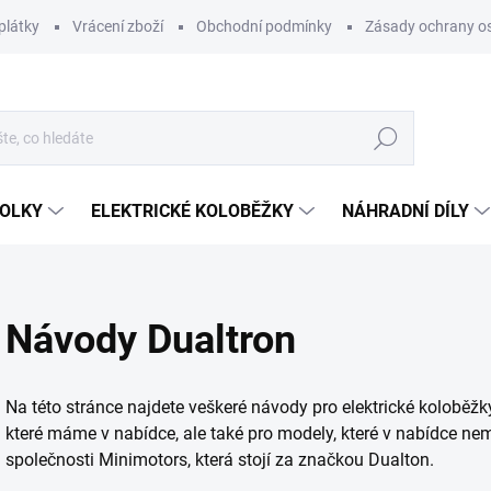
plátky
Vrácení zboží
Obchodní podmínky
Zásady ochrany o
Hledat
KOLKY
ELEKTRICKÉ KOLOBĚŽKY
NÁHRADNÍ DÍLY
Návody Dualtron
Na této stránce najdete veškeré návody pro elektrické koloběž
které máme v nabídce, ale také pro modely, které v nabídce n
společnosti Minimotors, která stojí za značkou Dualton.